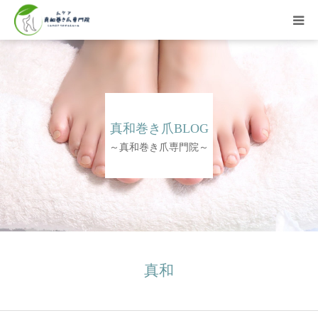
HOME
巻き爪ご案内
真和巻き爪BLOG
料金表
～真和巻き爪専門院～
症例・お客様の声
院長紹介
アクセス
真和
Web予約