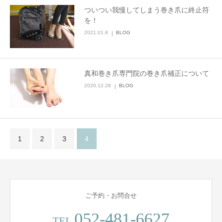
ついつい我慢してしまう巻き爪に終止符
会社概要
を！
2021.01.8
BLOG
真和巻き爪専門院の巻き爪補正について
2020.12.28
BLOG
1
2
3
4
ご予約・お問合せ
052-481-6627
TEL.