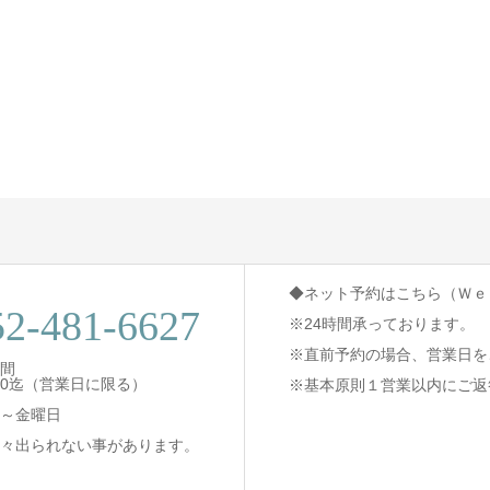
◆ネット予約はこちら（Ｗｅ
52-481-6627
※24時間承っております。
※直前予約の場合、営業日を
間
8:30迄（営業日に限る）
※基本原則１営業以内にご返
～金曜日
々出られない事があります。