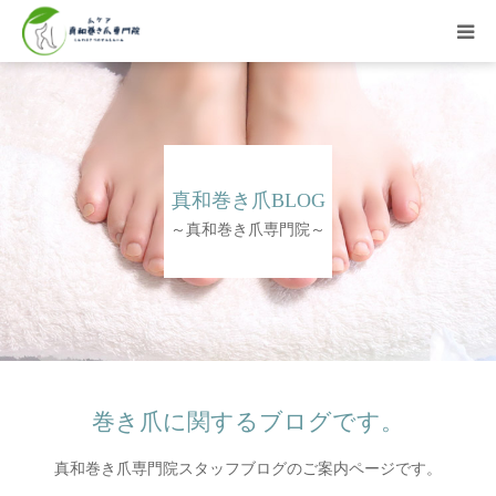
HOME
巻き爪ご案内
真和巻き爪BLOG
料金表
～真和巻き爪専門院～
症例・お客様の声
院長紹介
アクセス
巻き爪に関するブログです。
真和巻き爪専門院スタッフブログのご案内ページです。
Web予約