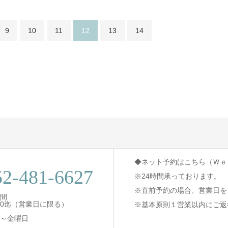
9
10
11
12
13
14
◆ネット予約はこちら（Ｗｅ
52-481-6627
※24時間承っております。
※直前予約の場合、営業日を
間
8:30迄（営業日に限る）
※基本原則１営業以内にご返
～金曜日